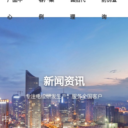
产品中
客户案
诚招代
防伪查
心
例
理
询
新闻资讯
专注电缆研发生产，服务全国客户