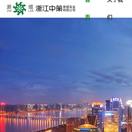
首
关于我
页
们