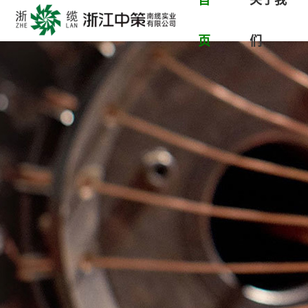
首
关于我
页
们