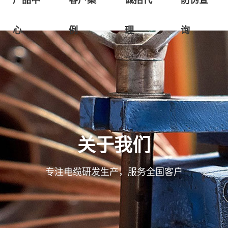
产品中
客户案
诚招代
防伪查
心
例
理
询
关于我们
专注电缆研发生产，服务全国客户