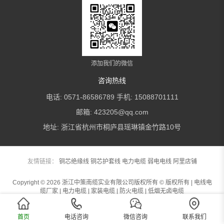
添加我们的微信
咨询热线
电话: 0571-86586789 手机: 15088701111
邮箱: 423205@qq.com
地址: 浙江省杭州市桐庐县瑶琳镇金竹路10号
友情链接：
铜芯绝缘线
铜芯护套线
电力电缆
弱电电线
阿里店铺
Copyright © 2026 浙江中策南缆实业有限公司版权所有 © 版权所有 | 电线电
缆厂家 | 电力电缆 | 家装电缆 | 防火电缆 | 低烟无卤电缆
浙ICP备2021003793号-1
浙公网安备 33012202330974号
首页
电话咨询
微信咨询
联系我们